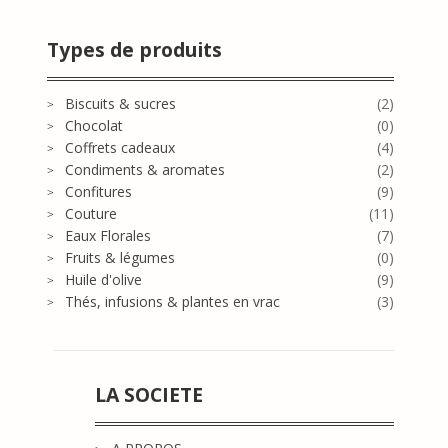
Types de produits
Biscuits & sucres
(2)
Chocolat
(0)
Coffrets cadeaux
(4)
Condiments & aromates
(2)
Confitures
(9)
Couture
(11)
Eaux Florales
(7)
Fruits & légumes
(0)
Huile d'olive
(9)
Thés, infusions & plantes en vrac
(3)
LA SOCIETE