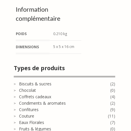
Information
complémentaire
POIDS
0.210 kg
5 x 5 x 16 cm
DIMENSIONS
Types de produits
Biscuits & sucres
(2)
Chocolat
(0)
Coffrets cadeaux
(4)
Condiments & aromates
(2)
Confitures
(9)
Couture
(11)
Eaux Florales
(7)
Fruits & légumes
(0)